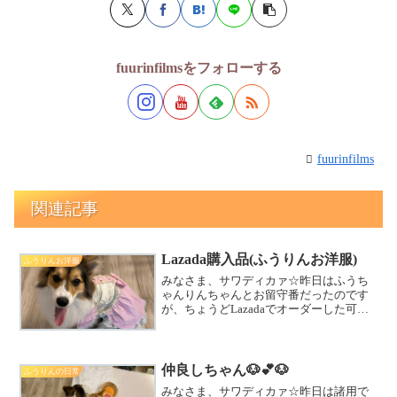
fuurinfilmsをフォローする
fuurinfilms
関連記事
Lazada購入品(ふうりんお洋服)
ふうりんお洋服
みなさま、サワディカァ☆昨日はふうち
ゃんりんちゃんとお留守番だったのです
が、ちょうどLazadaでオーダーした可愛
いワンピースが届きました。りんちゃん
に試着してもらいました。3種オーダーし
た中でいちばんダサ可愛だったワンピ👗
品質的には激安の...
仲良しちゃん🐶💕🐶
ふうりんの日常
みなさま、サワディカァ☆昨日は諸用で