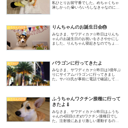
私ひとりお留守番でした。めちゃくちゃ
淋しかった😭いろいろしなきゃなのにヤ
ル気がまったく出なくて参りました。今
日はそんなふうちゃんりんちゃんの寝る
前の仲良しプライベートショットを載せ
ます(いつもプライベート...
りんちゃんのお誕生日会🎂
ふうりんの日常
みなさま、サワディカァ☆昨日はりんち
ゃんのお誕生日のお祝いをささやかにし
ました。りんちゃん寝起きなのでちょっ
とボーッとしてますが、とっても可愛い
😍 お洋服は嫌がるのですが、頭になに
か乗っていても構わないタイプみたいで
す。おそらくふうちゃんは...
パラゴンに行ってきたよ
おでかけ
みなさま、サワディカァ☆昨日は3億年ぶ
りにサイアムパラゴンに行ってきまし
た。サパロ氏が事前に電話で確認してく
れていて、ペット用バギーに乗せていた
らOKとのことだったので、ふうちゃんり
んちゃんも一緒に行きました✨ただ、歩
かせてあげられる場所は...
ふうちゃんワクチン接種に行って
ふうりんの日常
きたよ💉
みなさま、サワディカァ☆昨日はふうち
ゃんの4回目(1才)のワクチン接種日でし
た。注射後にあまり激しい運動するのは
良くないかも？と思い、お友達がたくさ