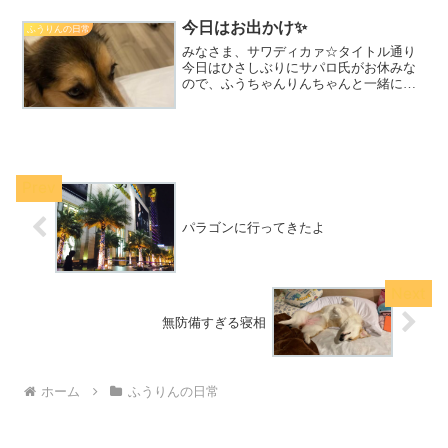
んいるスクンビットSoi49のドッグパーク
でひと遊びしてから、トンローSoi10(ド
今日はお出かけ✨
ふうりんの日常
ンキ前)...
みなさま、サワディカァ☆タイトル通り
今日はひさしぶりにサパロ氏がお休みな
ので、ふうちゃんりんちゃんと一緒にお
出かけしてきます🚗💨やったー！そうい
えば、今日MacBookをモニターに接続し
てAppleTVを観たのですけれど、ウルト
ラワイドに対...
パラゴンに行ってきたよ
無防備すぎる寝相
ホーム
ふうりんの日常