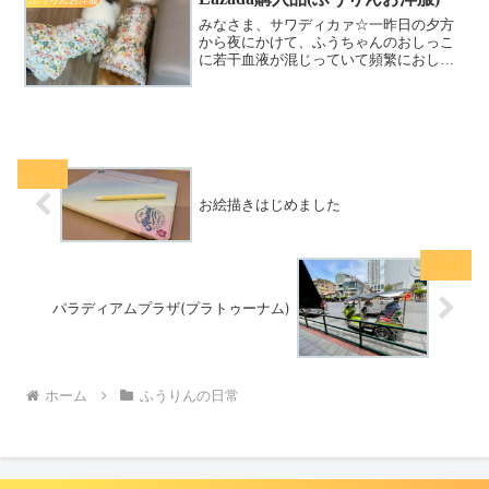
みなさま、サワディカァ☆一昨日の夕方
から夜にかけて、ふうちゃんのおしっこ
に若干血液が混じっていて頻繁におしっ
こをしていたので昨日朝イチで病院に行
って検査を受けました。今日検査結果の
連絡がきたけれど内蔵的な数値は以上な
しとのこと、軽い膀胱炎だ...
お絵描きはじめました
パラディアムプラザ(プラトゥーナム)
ホーム
ふうりんの日常