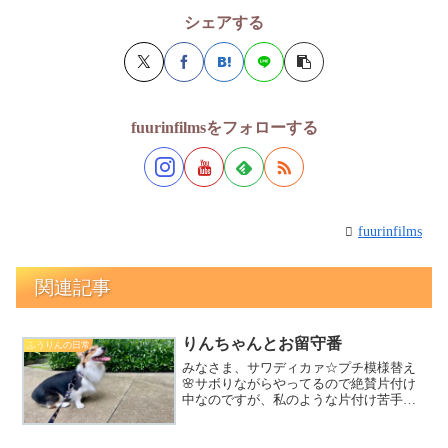
シェアする
fuurinfilmsをフォローする
fuurinfilms
関連記事
りんちゃんとお留守番
ふうりんの日常
みなさま、サワディカァ☆プチ模様替え
🌸サボりながらやってるので絶賛片付け
中なのですが、私のような片付け苦手な
人にピッタリのIKEAのロースコグという
ワゴンご存知ですか？私の作業部屋には3
台あって今まで不要なもので2台がほぼ埋