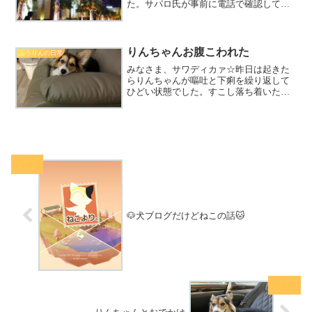
た。サパロ氏が事前に電話で確認してく
れていて、ペット用バギーに乗せていた
らOKとのことだったので、ふうちゃんり
んちゃんも一緒に行きました✨ただ、歩
かせてあげられる場所は...
りんちゃんお腹こわれた
ふうりんの日常
みなさま、サワディカァ☆昨日は起きた
らりんちゃんが嘔吐と下痢を繰り返して
ひどい状態でした。すこし落ち着いた頃
を見計らっていつものジャルンスック動
物病院につれていきました。病院に到着
した頃にはケロッとしていたのですが念
のため検便をしました。ど...
🐶犬ブログだけどねこの話🐱