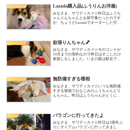
め尽くされていた...
Lazada購入品(ふうりんお洋服)
ふうりんお洋服
みなさま、サワディカァ☆昨日はふうち
ゃんりんちゃんとお留守番だったのです
が、ちょうどLazadaでオーダーした可愛
いワンピースが届きました。りんちゃん
に試着してもらいました。3種オーダーし
た中でいちばんダサ可愛だったワンピ👗
品質的には激安の...
欲張りんちゃん💕
ふうりんの日常
みなさま、サワディカァ☆今のコンドが
10月までの契約なので昨日はすこしだけ
家探しをしました。いまの家は駅近でと
ても便利なんだけれど上階の人が深夜ま
で大音量で映画を観ている音が聞こえた
り、夕方なので問題ないと言えば問題な
いんだけど家の中で縄跳...
無防備すぎる寝相
ふうりんの日常
みなさま、サワディカァ☆いつも無防備
すぎる寝相でおなじみのふうちゃんとり
んちゃん。昨日はふうちゃんがとくに無
防備この上ない寝相でした😂りんちゃん
はおもちゃをかじったまま寝てました😂
どうにか写真に納めたいので毎回笑いを
必死で堪えてます。和みま...
パラゴンに行ってきたよ
おでかけ
みなさま、サワディカァ☆昨日は3億年ぶ
りにサイアムパラゴンに行ってきまし